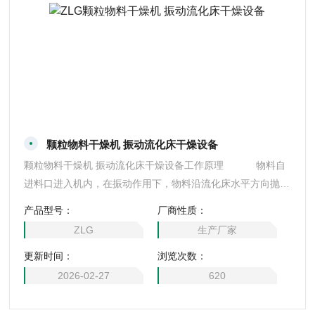
颗粒物料干燥机 振动流化床干燥设备
颗粒物料干燥机 振动流化床干燥设备工作原理 物料自
进料口进入机内，在振动作用下，物料沿流化床水平方向抛掷
向前连续运动，热风向上穿过流化床同待处理物料进行热质
产品型号：
厂商性质：
后，湿空气经旋风分离器除尘后由排风口排出，干燥物料由排
ZLG
生产厂家
料口排出
更新时间：
浏览次数：
2026-02-27
620