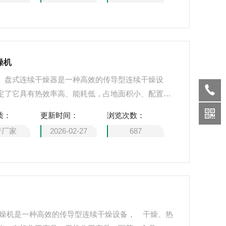
燥机
： 盘式连续干燥器是一种高效的传导型连续干燥设
定了它具有热效率高、能耗低，占地面积小、配置简
境好等特点，广泛适用于化工、医药、农药、食品、
质：
更新时间：
浏览次数：
的干燥作业。在各行业使用实践中深受好评。
产厂家
2026-02-27
687
干燥机是一种高效的传导型连续干燥设备， 干燥、热