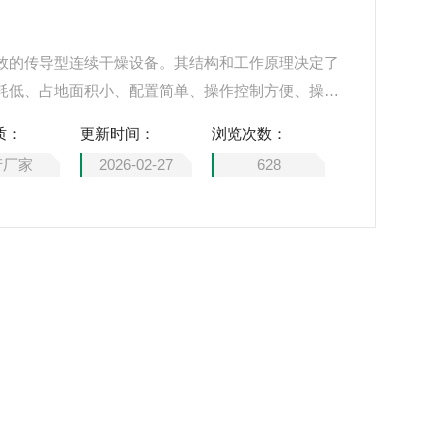
效的传导型连续干燥设备。其结构和工作原理决定了
耗低、占地面积小、配置简单、操作控制方便、操作
化工、医药、农药、食品、饲料、农副产品加工等行
质：
更新时间：
浏览次数：
用实践中深受好评。
产厂家
2026-02-27
628