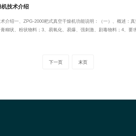
干燥机技术介绍
燥机技术介绍一、ZPG-2000耙式真空干燥机功能说明：（一）、概
、膏糊状、粉状物料；3、易氧化、易爆、强刺激、剧毒物料；4、要
热效率高；2、本机设置搅拌，使物料在筒内形成连续循环状态，进
机设置搅拌，从而可顺利进行浆状、...
下一页
末页