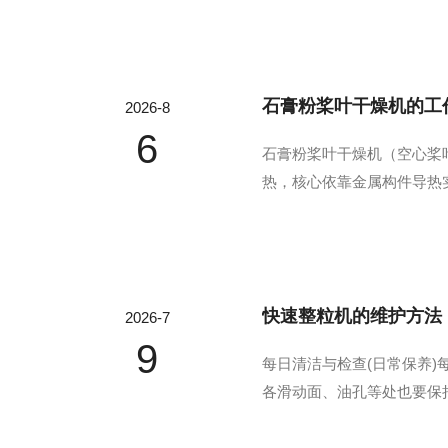
向干燥腔体输入高温高速热气
石膏粉桨叶干燥机的工
2026-8
6
石膏粉桨叶干燥机（空心桨
热，核心依靠金属构件导热
工，整体运行原理稳定、工
湿系统组成。其中主轴与所有
快速整粒机的维护方法
2026-7
9
每日清洁与检查(日常保养
各滑动面、油孔等处也要保
具处理，或停机后再操作。
活，有无异常磨损。发现缺陷