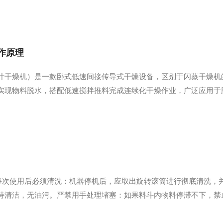
流，形成旋转湍流场。湿物料经进料机构送入腔体后，在高...
作原理
叶干燥机）是一款卧式低速间接传导式干燥设备，区别于闪蒸干燥机
实现物料脱水，搭配低速搅拌推料完成连续化干燥作业，广泛应用于
况温和。一、设备核心结构设备主要由卧式密闭夹套筒体、中空主轴
桨叶均为中空结构，可流通高温换热介质，筒体外壳设置保温夹...
)每次使用后必须清洗：机器停机后，应取出旋转滚筒进行彻底清洗，
持清洁，无油污。严禁用手处理堵塞：如果料斗内物料停滞不下，禁
定期润滑与检查(月度/季度保养)每月定期检查机件：每个月应进行
应及时修复，不得让设备“带病”运行。油位与换油...