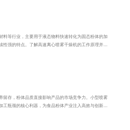
材料等行业，主要用于液态物料快速转化为固态粉体的加
续性强的特点。了解高速离心喷雾干燥机的工作原理并优
料经输送系统进入设备高速旋转的离心雾化盘，依靠离心
养留存，粉体品质直接影响产品的市场竞争力。小型喷雾
加工瓶颈的核心利器，为食品粉体产业注入高效与创新动
小型喷雾干燥设备以温和高效的干燥逻辑，破解传统干燥