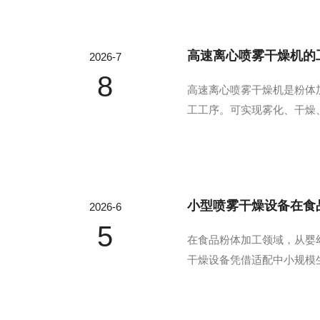
高速离心喷雾干燥机的
2026-7
8
高速离心喷雾干燥机是粉体
工工序。可实现雾化、干燥
化干燥工艺，是提升粉体质
力作用被快速撕裂、分散成微
小型喷雾干燥设备在食
2026-6
5
在食品粉体加工领域，从婴
干燥设备凭借适配中小规模
能。一、品质把控：锁住营
方式的痛点。它采用高温热风