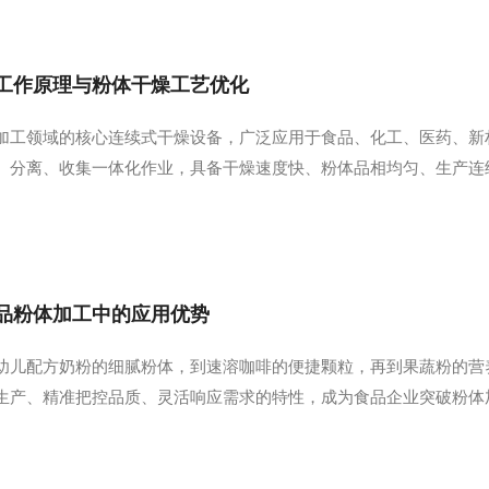
工作原理与粉体干燥工艺优化
加工领域的核心连续式干燥设备，广泛应用于食品、化工、医药、新
、分离、收集一体化作业，具备干燥速度快、粉体品相均匀、生产连
量、降低生产损耗的关键。一、工作原理1、高速离心雾化。液态物
小雾滴。相较于传统雾化方式，离心雾化的分散效果更均匀...
品粉体加工中的应用优势
幼儿配方奶粉的细腻粉体，到速溶咖啡的便捷颗粒，再到果蔬粉的营
生产、精准把控品质、灵活响应需求的特性，成为食品企业突破粉体
养与风味的核心密码食品粉体的核心价值在于营养留存与风味保留，
与液态物料瞬间接触的模式，将液态原料雾化成微米级液滴...