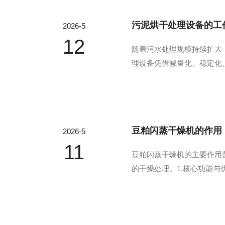
污泥烘干处理设备的工
2026-5
12
随着污水处理规模持续扩大
理设备凭借减量化、稳定化
绿色循环发展具有重要意义
协同作用展开，核心依托间接
豆粕闪蒸干燥机的作用
2026-5
11
豆粕闪蒸干燥机的主要作用
的干燥处理。1.‌核心功能
成分‌：采用精准温控系统(
装置将湿料微粒化，增大比表