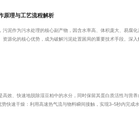
作原理与工艺流程解析
，污泥作为污水处理的核心副产物，因含水率高、体积庞大、易腐化
、资源化的核心优势，成为破解污泥处置困局的重要技术手段。深入
。一、污泥烘干处理设备的工作原理污泥烘干的核心逻辑是通过热传
传导与直接对流两种主流模式，还会融合两种模式形成复合...
是高效、快速地脱除湿豆粕中的水分，同时保留其蛋白质活性与营养
与优势‌快速干燥‌：利用高速热气流与物料瞬间接触，实现3–5秒内
±1℃)，避免高温长时间作用导致豆粕中蛋白质变性或活性物质流失
面积，强化气固两相...