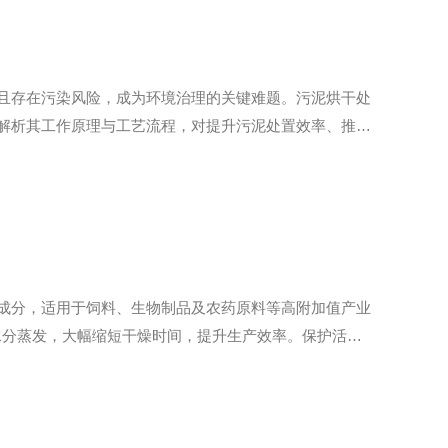
且存在污染风险，成为环境治理的关键难题。污泥烘干处
解析其工作原理与工艺流程，对提升污泥处置效率、推动
递实现水分与污泥的高效分离，其原理围绕传热与传质的
成分‌，适用于饲料、生物制品及农药原料等高附加值产业
完成水分蒸发，大幅缩短干燥时间，提升生产效率。保护活性
，特别适合热敏性物料处理。强化传质传热‌：通过搅拌粉碎