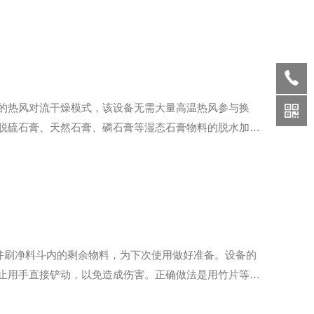
的热风对流干燥模式，该设备无需大量高温热风参与换
脱硫石膏、天然石膏、磷石膏等湿态石膏物料的脱水加
、楔形空心桨叶、变频传动机构、热源循环系统、负压排
并刷净料斗内的剩余物料，为下次使用做好准备。设备的
止用手直接铲动，以免造成伤害。正确做法是用竹片等工
一次全面检查，重点看蜗轮、蜗杆、轴承等传动部件是否灵