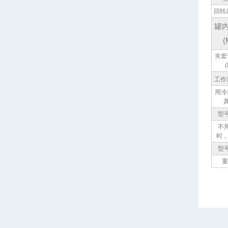
回转
罐
(
夹套
工作
用冷
型
不
时，
型
重