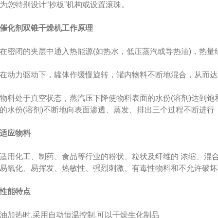
为您特别设计“抄板”机构或设置滚珠。
催化剂双锥干燥机工作原理
闭的夹层中通入热能源(如热水，低压蒸汽或导热油)，热量
动力驱动下，罐体作缓慢旋转，罐内物料不断地混合，从而达
处于真空状态，蒸汽压下降使物料表面的水份(溶剂)达到饱
的水份(溶剂)不断地向表面渗透、蒸发、排出三个过程不断进
适应物料
化工、制药、食品等行业的粉状、粒状及纤维的 浓缩、混合、
易氧化、易挥发、热敏性、强烈刺激、有毒性物料和不允许破坏
性能特点
热时.采用自动恒温控制.可以干燥生化制品