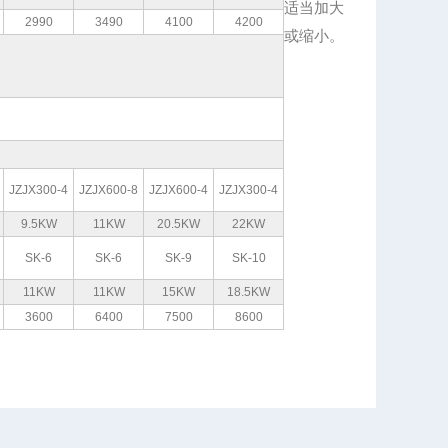
适当加大
2990
3490
4100
4200
或缩小。
JZJX300-4
JZJX600-8
JZJX600-4
JZJX300-4
9.5KW
11KW
20.5KW
22KW
SK-6
SK-6
SK-9
SK-10
11KW
11KW
15KW
18.5KW
3600
6400
7500
8600