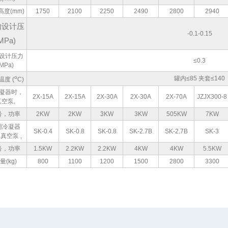
高度(mm)
1750
2100
2250
2490
2800
2940
内设计压
-0.1-0.15
MPa)
设计压力
≤0.3
(MPa)
o
罐内≤85 夹套≤140
温度 (
C)
凝器时，
2X-15A
2X-15A
2X-30A
2X-30A
2X-70A
JZJX300-8
真空泵,
号，功率
2KW
2KW
3KW
3KW
505KW
7KW
用冷凝器
SK-0.4
SK-0.8
SK-0.8
SK-2.7B
SK-2.7B
SK-3
真空泵 ,
号，功率
1.5KW
2.2KW
2.2KW
4KW
4KW
5.5KW
量(kg)
800
1100
1200
1500
2800
3300