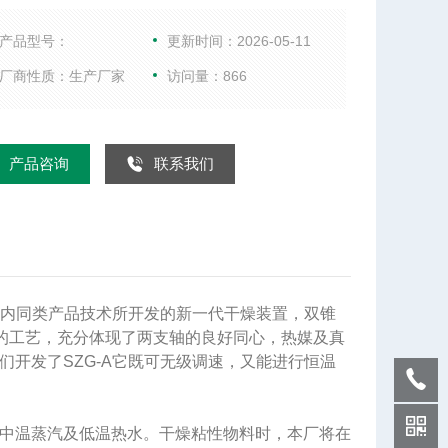
G双锥真空干燥机是我厂在结合国内同类产品技术
发的新一代干燥装置，双锥真空采用皮带--链条两弹性
产品型号：
更新时间：2026-05-11
方式，因而设备运行平稳。特别设计的工艺，充分体
厂商性质：生产厂家
访问量：866
两支轴的良好同心，热媒及真空系统均采用可靠的机
封或好技术的旋转接头。在此基础上，我们开发了SZ
A它既可无级调速，又能进行恒温控制。
产品咨询
联系我们
国内同类产品技术所开发的新一代干燥装置，双锥
计的工艺，充分体现了两支轴的良好同心，热媒及真
开发了SZG-A它既可无级调速，又能进行恒温
中温蒸汽及低温热水。干燥粘性物料时，本厂将在