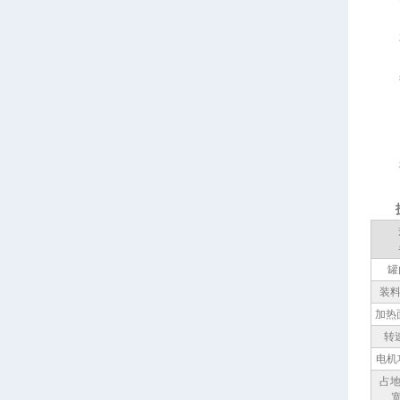
和矿
热
间接
推
罐
装料
加热面
转速
电机功
占地
宽