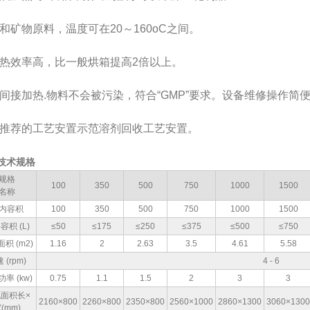
物原料，温度可在20～160oC之间。
效率高，比一般烘箱提高2倍以上。
加热.物料不会被污染，符合“GMP”要求。设备维修操作简
荐的工艺安置示范溶剂回收工艺安置。
技术规格
规格
100
350
500
750
1000
1500
名称
内容积
100
350
500
750
1000
1500
容积 (L)
≤50
≤175
≤250
≤375
≤500
≤750
积 (m2)
1.16
2
2.63
3.5
4.61
5.58
 (rpm)
4 - 6
率 (kw)
0.75
1.1
1.5
2
3
3
面积长×
2160×800
2260×800
2350×800
2560×1000
2860×1300
3060×1300
(mm)