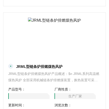
JRML型链条炉排燃煤热风炉
JRML型链条炉排燃煤热风炉产品概述：$n JRML系列高温燃
煤热风炉 全部采用机械链条炉排燃煤装置，换热装置可采用
高温板式、管式、热管式等换热器、具有输出温度高、热值
产品型号：
厂商性质：
大、热效率高等优点，可制备100-550℃的清洁热风，设备各
生产厂家
项技术指标达到水平、广泛应用于化工、食品、矿产品、建材
更新时间：
浏览次数：
等行业