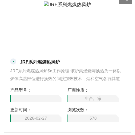
JRF系列燃煤热风炉
JRF系列燃煤热风炉$n工作原理 该炉集燃烧与换热为一体以
炉体高温部位进行换热的间接加热技术，烟和空气各行其道，
加热无污染，热效率高(达60-75％)，升温快，体积小，安装
产品型号：
厂商性质：
方便，使用可靠，且价格低(与一吨锅炉相比该加热系统只相
生产厂家
当于锅炉加热系统价格的一半)
更新时间：
浏览次数：
2026-02-27
578