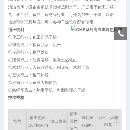
清洁热风，设备各项技术指标达到水平。广泛用于化工、粮
食、矿产品、食品、建材等行业。可作为加热、干燥、烘焙、
热定型的理想热源，可与各种干燥设备配套使用。
适应物料
◎化工行业：化工产品干燥
◎粮食行业：粮食脱水、烘干
◎食品行业：食品烘焙
◎建筑行业：沥青溶解、混凝土热化缸
◎木材行业：人造纤维板、刨花板、木材干燥
◎空调行业：暖气热源
◎种植行业：蔬菜大棚供热
◎纺织印染业：热定型机、树脂整理机干燥
技术规格
输出
+
输出热量
煤耗量
烟气引风机
型号
输出风量
温度
(104kcal/h)
(kg/h)
型号
(oC)