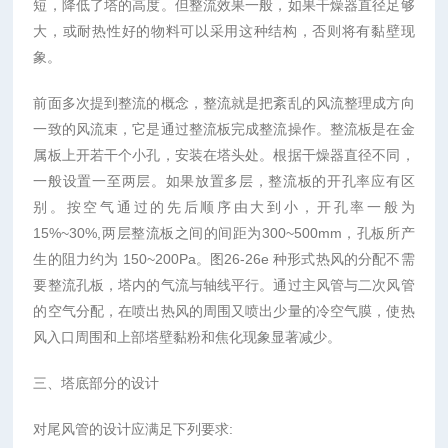
短，降低了塔的高度。但整流效果一般，如果干燥器直径足够
大，或耐热性好的物料可以采用这种结构，否则将有黏壁现
象。
前面多次提到整流的概念，整流就是把紊乱的风流整理成方向
一致的风流束，它是通过整流板完成整流操作。整流板是在金
属板上开若干个小孔，安装在塔头处。根据干燥器直径不同，
一般设置一至两层。如果放置多层，整流板的开孔率应有区
别。按空气通过的先后顺序由大到小，开孔率一般为
15%~30%,两层整流板之间的间距为300~500mm，孔板所产
生的阻力约为 150~200Pa。图26-26e 种形式热风的分配不需
要整流孔板，塔内的气流与轴线平行。通过主风管与二次风管
的空气分配，在喷出热风的周围又喷出少量的冷空气膜，使热
风入口周围和上部塔壁黏粉和焦化现象显著减少。
三、塔底部分的设计
对尾风管的设计应满足下列要求: