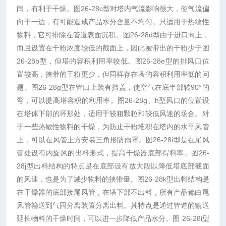
间，有利于干燥。图26-28c型对塔内气流影响很大，使气流偏
向于一边，有可能造成产品水分含量不均匀。只适用于热敏性
物料，它可排除在管道表面沉积。图26-28d型由于进口向上，
而且设置在干粉浓度较低的截面上，因此被带出的干粉少于图
26-28b型，但塔的容积利用率较低。图26-28e型的排风口位
置较高，挟带的干粉更少，但同样存在塔的容积利用率低的问
题。图26-28g型在管口上装有挡盖，使空气在底半部转90°的
弯，可以提高塔容积的利用率。图26-28g、h型风口的位置设
在塔体下部的环形处，适用于较粗颗粒和较低风速的场合。对
于一些热敏性物料的干燥，为防止干粉堆积在塔内的水平风管
上，可以在风管上方安装三角形防雨罩。图26-28i型是在尾风
管处设有内旋风的出料形式，提高干燥器底部得料率。图26-
28j型出料结构的特点是在底部设有放大段以降低塔底部截面
的风速，也是为了减少物料的挟带量。图26-28k型出料结构是
在干燥器的底部接尾风管，在塔下部不出料，所有产品都由尾
风管输送到气固分离装置分离出料。其特点是通过管道的输送
延长物料的干燥时间，可以进一步降低产品水分。图 26-28i型