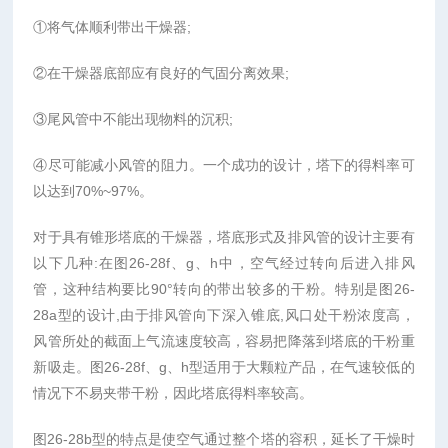
①将气体顺利带出干燥器;
②在干燥器底部应有良好的气固分离效果;
③尾风管中不能出现物料的沉积;
④尽可能减小风管的阻力。一个成功的设计，塔下的得料率可
以达到70%~97%。
对于具有锥形塔底的干燥器，塔底形式及排风管的设计主要有
以下几种:在图26-28f、g、h中，空气经过转向后进入排风
管，这种结构要比90°转向的带出较多的干粉。特别是图26-
28a型的设计,由于排风管向下深入锥底,风口处干粉浓度高，
风管所处的截面上气流速度较高，容易把降落到塔底的干粉重
新吸走。图26-28f、g、h型适用于大颗粒产品，在气速较低的
情况下不易夹带干粉，因此塔底得料率较高。
图26-28b型的特点是使空气通过整个塔的容积，延长了干燥时