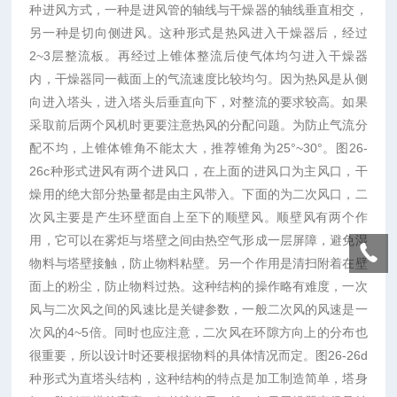
种进风方式，一种是进风管的轴线与干燥器的轴线垂直相交，
另一种是切向侧进风。这种形式是热风进入干燥器后，经过
2~3层整流板。再经过上锥体整流后使气体均匀进入干燥器
内，干燥器同一截面上的气流速度比较均匀。因为热风是从侧
向进入塔头，进入塔头后垂直向下，对整流的要求较高。如果
采取前后两个风机时更要注意热风的分配问题。为防止气流分
配不均，上锥体锥角不能太大，推荐锥角为25°~30°。图26-
26c种形式进风有两个进风口，在上面的进风口为主风口，干
燥用的绝大部分热量都是由主风带入。下面的为二次风口，二
次风主要是产生环壁面自上至下的顺壁风。顺壁风有两个作
用，它可以在雾炬与塔壁之间由热空气形成一层屏障，避免湿
物料与塔壁接触，防止物料粘壁。另一个作用是清扫附着在壁
面上的粉尘，防止物料过热。这种结构的操作略有难度，一次
风与二次风之间的风速比是关键参数，一般二次风的风速是一
次风的4~5倍。同时也应注意，二次风在环隙方向上的分布也
很重要，所以设计时还要根据物料的具体情况而定。图26-26d
种形式为直塔头结构，这种结构的特点是加工制造简单，塔身