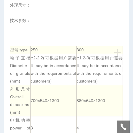
外形尺寸：
技术参数：
+
型号 type
250
300
粒子直径
φ2-2.2(可根据用户需要
φ1.2-3(可根据用户需要
Diameter
It may be in accordance
It may be in accordance
of granule
with the requirements of
with the requirements of
注：
(mm)
customers)
customers)
因
外形尺寸
物
Overall
料
700×540×1300
880×640×1300
dimesions
差
(mm)
异，
电机功率
表
power of
3
4
中