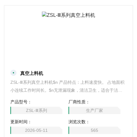
真空上料机
ZSL-Ⅲ系列真空上料机$n 产品特点：上料速度快。 占地面积
小连续工作时间长。$n无泄漏现象，清洁卫生，适合于洁净
厂房。$n结构紧凑、移动方便、操作简单。$n装有快装卡
产品型号：
厂商性质：
箍，便于折装和清洗，符合要要求。
ZSL-Ⅲ系列
生产厂家
更新时间：
浏览次数：
2026-05-11
565