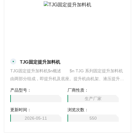
TJG固定提升加料机
TJG固定提升加料机$n概述 $n TJG 系列固定提升加料机
由两部分组成，即提升机及底座。提升机由机架、液压提升系
统及料门翻转机构组成。工作时，先将提升机的料门与料桶扣
产品型号：
厂商性质：
合，启动提升操作杆，料门与料桶一起上升，启动翻转操作
生产厂家
杆，料桶即可番转180度，呈底桶向上姿态并移动到所需位
更新时间：
浏览次数：
置，利用料门上出料蝶阀，可很容易将物料加入所需的工艺设
备中。
2026-05-11
550