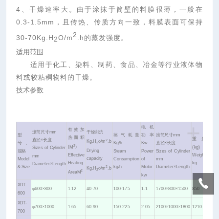
4、干燥速率大。由于涂抹于筒壁的料膜很薄，一般在
0.3-1.5mm，且传热、传质方向一致，料膜表面可保持
2
30-70Kg.H
O/m
.h的蒸发强度。
2
适用范围
适用于化工、染料、制药、食品、冶金等行业液体物
料或较粘稠物料的干燥。
技术参数
+
型
电机
有效加
滚筒尺寸mm
干燥能力
型
蒸气耗量
功率
滚筒尺寸mm
热面积
重量
号
直径×长度
2
Kg.H
o/m
.b
号、
Kg/h
Kw
直径×长度
2
2
(
M
)
(kg)
Sizes of Cylinder
Drying
规格
Steam
Power
Sizes of Cylinder
代
Effective
Weight
mm
capacity
Model
Consumption
of
mm
Heating
kg
Diameter×Length
号
& Size
kg/h
Motor
Diameter×Length
2
Kg.H
o/m
.b
2
2
Area
M
kw
意
XDT-
φ600×800
1.12
40-70
100-175
1.1
1700×800×1500
850
义：
600
X-
XDT-
φ700×1000
1.65
60-90
150-225
2.05
2100×1000×1800
1210
700
代