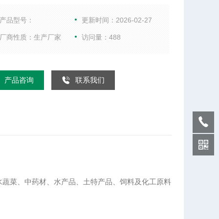
菜、中药饮片等类含水率高、而温度不允许高的物料
合适；该系列干燥机具有干燥速度快、蒸发强度高、
产品型号：
更新时间：2026-02-27
质量好的优点，对脱水滤饼状的膏状物料，需经造粒
厂商性质：生产厂家
访问量：488
成棒状后亦可干燥
产品咨询
联系我们
蔬菜、中药材、水产品、土特产品、饲料及化工原料