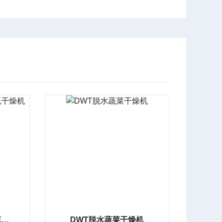
DWC系列多层带式穿流干燥机
DWT脱水蔬菜干燥机
D