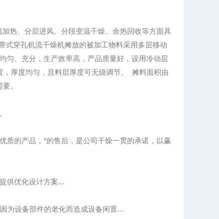
加热、分层进风、分段变温干燥、余热回收等方面具
C系列多层带式穿孔机流干燥机摊放的被加工物料采用多层移动
均匀、充分，生产效率高，产品质量好，设用冷动层
置，厚度均匀，且料层厚度可无级调节。 摊料面积由
需要。
机
质的产品，*的售后，是公司干燥一贯的承诺，以赢
优化设计方案...
为设备部件的老化而造成设备闲置...