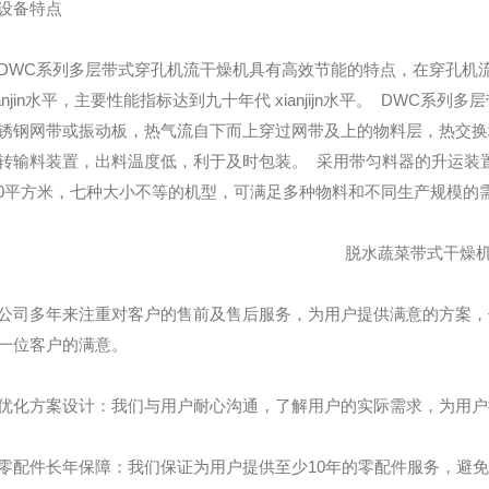
备特点
C系列多层带式穿孔机流干燥机具有高效节能的特点，在穿孔机流
ianjin水平，主要性能指标达到九十年代 xianjijn水平。 DW
锈钢网带或振动板，热气流自下而上穿过网带及上的物料层，热交换
转输料装置，出料温度低，利于及时包装。 采用带匀料器的升运装
-80平方米，七种大小不等的机型，可满足多种物料和不同生产规模的
脱水蔬菜带式干燥
多年来注重对客户的售前及售后服务，为用户提供满意的方案，优
一位客户的满意。
方案设计：我们与用户耐心沟通，了解用户的实际需求，为用户提供
件长年保障：我们保证为用户提供至少10年的零配件服务，避免因