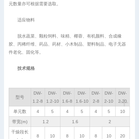
元数量亦可根据需要选取。
适应物料
脱水蔬菜、颗粒饲料、味精、椰蓉、有机颜料、合成橡
胶、丙稀纤维、药品、药材、小木制品、塑料制品、电子无器
件老化、固化等。
技术规格
DW-
DW-
DW-
DW-
DW-
DW-
DW-
+
型号
1.2-8
1.2-10
1.6-8
1.6-10
2-8
2-10
2-20
单元数
4
5
4
5
4
5
10
带宽(m)
1.2
1.6
2
干燥段长
8
10
8
10
8
10
20