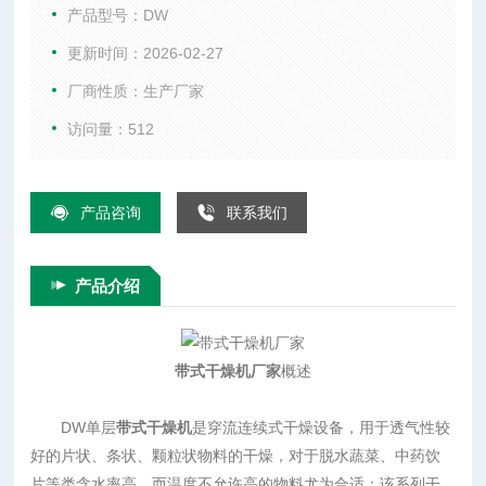
干燥机具有干燥速度快、蒸发强度高、产品质量好的优点，对
产品型号：DW
脱水滤饼状的膏状物料，需经造粒或制成棒状后亦可干燥。
更新时间：2026-02-27
厂商性质：生产厂家
访问量：512
产品咨询
联系我们
产品介绍
带式干燥机厂家
概述
DW单层
带式干燥机
是穿流连续式干燥设备，用于透气性较
好的片状、条状、颗粒状物料的干燥，对于脱水蔬菜、中药饮
片等类含水率高、而温度不允许高的物料尤为合适；该系列干