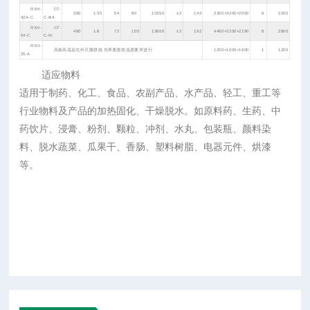
RXH-
CT-
360
1.35
54
80
10350
±2
144
2300×3200×2000
6
2200
42A-C
C-ⅢA
RXH-
CT-
480
1.8
72
100
13800
±2
192
4460×2200×2290
8
2800
54-C
C-Ⅳ
RXH-
高效高温远红外灭菌烘箱 功率配套按温度要求进行
1200×1000×1600
1
1200
25-A
适应物料
适用于制药、化工、食品、农副产品、水产品、轻工、重工等
行业物料及产品的加热固化、干燥脱水。如原料药、生药、中
药饮片、浸膏、粉剂、颗粒、冲剂、水丸、包装瓶、颜料染
料、脱水蔬菜、瓜果干、香肠、塑料树脂、电器元件、烘漆
等。