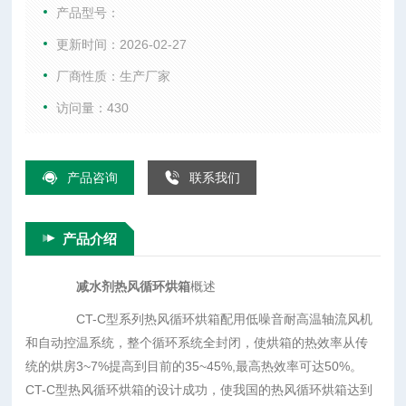
温系统，整个循环系统全封闭，使烘箱的热效率从传统的烘房3
产品型号：
~7%提高到目前的35~45%,最高热效率可达50%。CT-C型热风
更新时间：2026-02-27
循环烘箱的设计成功，使我国的热风循环烘箱达到了 水平。为
厂商性质：生产厂家
我国节约了大量能源，提高了企业的经济效益。1990年由国家
医药管理局发布了行业标准，统一型号为RXH。
访问量：430
产品咨询
联系我们
产品介绍
减水剂热风循环烘箱
概述
CT-C型系列热风循环烘箱配用低噪音耐高温轴流风机
和自动控温系统，整个循环系统全封闭，使烘箱的热效率从传
统的烘房3~7%提高到目前的35~45%,最高热效率可达50%。
CT-C型热风循环烘箱的设计成功，使我国的热风循环烘箱达到