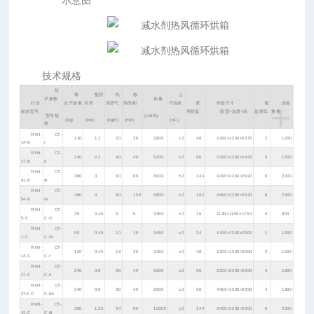
示意图
技术规格
技
每
配用
耗
散
上
术参数
风量
+
行业
次干燥量
功率
用蒸气
热面积
下温差
配
外形尺寸
配
设备
标准型号
用烘盘
面宽×深度×高
套烘车
重量
型号规
(m3/h)
(kg)
(kw)
(kg/h)
(m2)
(oC)
格
RXH-
CT-
120
1.1
20
20
2800
±2
48
2430×1200×2375
2
1200
14-B
Ⅰ
RXH-
CT-
240
2.2
40
40
5200
±2
96
2430×2200×2433
4
1500
27-B
Ⅱ
RXH-
CT-
360
3
60
80
8000
±2
144
3430×2200×2620
6
2000
41-B
Ⅲ
RXH-
CT-
480
4
80
100
9800
±2
192
4460×2200×2620
8
2300
54-B
Ⅳ
RXH-
CT-
25
0.45
5
5
3450
±2
16
1130×1100×1750
0
800
5-C
C-O
RXH-
CT-
50
0.45
10
10
3450
±2
24
1400×1200×2000
1
1000
7-C
C-ⅠA
RXH-
CT-
120
0.45
18
20
3450
±2
48
2300×1200×2000
2
1500
14-C
C-Ⅰ
RXH-
CT-
240
0.9
36
40
6900
±2
96
2300×2200×2000
4
1800
27-C
C-Ⅱ
RXH-
CT-
240
0.9
36
40
6900
±2
96
4460×1200×2290
4
1800
27A-C
C-ⅡA
RXH-
CT-
360
1.35
54
80
10350
±2
144
3430×2200×2000
6
2200
41-C
C-Ⅲ