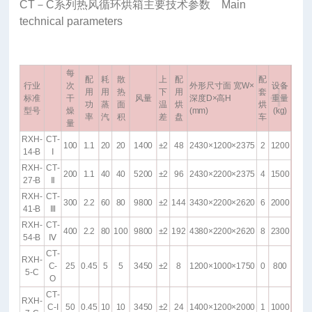
CT－C系列热风循环烘箱主要技术参数 Main
technical parameters
每
配
耗
散
上
配
配
+
行业
次
外形尺寸面 宽W×
设备
用
用
热
下
用
套
标准
干
风量
深度D×高H
重量
功
蒸
面
温
烘
烘
型号
燥
(mm)
(kg)
率
汽
积
差
盘
车
量
RXH-
CT-
100
1.1
20
20
1400
±2
48
2430×1200×2375
2
1200
14-B
Ⅰ
RXH-
CT-
200
1.1
40
40
5200
±2
96
2430×2200×2375
4
1500
27-B
Ⅱ
RXH-
CT-
300
2.2
60
80
9800
±2
144
3430×2200×2620
6
2000
41-B
Ⅲ
RXH-
CT-
400
2.2
80
100
9800
±2
192
4380×2200×2620
8
2300
54-B
Ⅳ
CT-
RXH-
C-
25
0.45
5
5
3450
±2
8
1200×1000×1750
0
800
5-C
O
CT-
RXH-
C-I
50
0.45
10
10
3450
±2
24
1400×1200×2000
1
1000