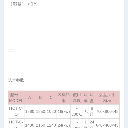
（湿基）＜1%
技术参数：
型号
装机功
使用
烘
烘
烘盘尺寸
A
B
C
MODEL
率
温度
车
盘
Size
HCT-C-
～
8
1280
1850
1080
18(kw)
无
700×800×45
O
300℃
只
HCT-C-
～
1
24
1480
2160
1240
24(kw)
640×460×45