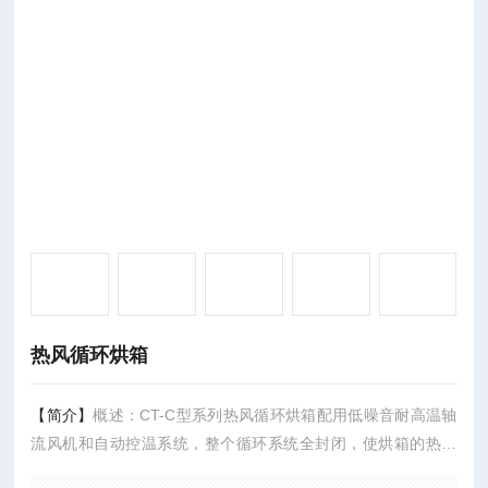
热风循环烘箱
【简介】
概述：CT-C型系列热风循环烘箱配用低噪音耐高温轴
流风机和自动控温系统，整个循环系统全封闭，使烘箱的热效
率从传统的烘房3~7%提高到目前的35~45%,热效率可达50%