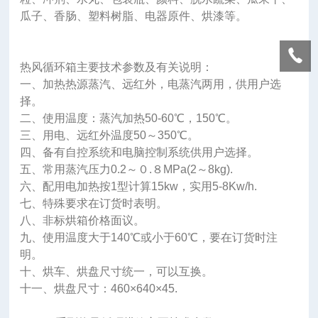
瓜子、香肠、塑料树脂、电器原件、烘漆等。
热风循环箱主要技术参数及有关说明：
一、加热热源蒸汽、远红外，电蒸汽两用，供用户选
择。
二、使用温度：蒸汽加热50-60℃，150℃。
三、用电、远红外温度50～350℃。
四、备有自控系统和电脑控制系统供用户选择。
五、常用蒸汽压力0.2～０.８MPa(2～8kg).
六、配用电加热按1型计算15kw，实用5-8Kw/h.
七、特殊要求在订货时表明。
八、非标烘箱价格面议。
九、使用温度大于140℃或小于60℃，要在订货时注
明。
十、烘车、烘盘尺寸统一，可以互换。
十一、烘盘尺寸：460×640×45.