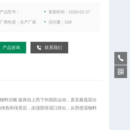
用下，物料沿螺
自上而下作跳跃运动，直至最底层出料，同时洁净的
产品型号：
更新时间：2026-02-27
由螺旋床底部进入，
厂商性质：生产厂家
访问量：528
布在床上的物料进行充分的传热和传质后，由顶部排
排出，从而使湿物料
了干燥的目的。
产品咨询
联系我们
料沿螺 旋床自上而下作跳跃运动，直至最底层出
的传热和传质后，由顶部排湿口排出，从而使湿物料