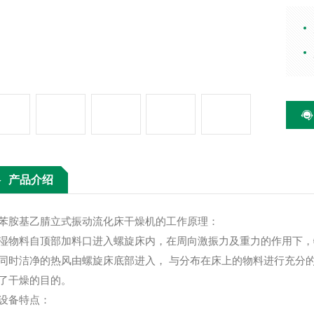
的作
旋床
热风
与分
湿口
达到
产品介绍
胺基乙腈立式振动流化床干燥机的
工作原理：
料自顶部加料口进入螺旋床内，在周向激振力及重力的作用下，物
同时洁净的热风由螺旋床底部进入， 与分布在床上的物料进行充分
了干燥的目的。
备特点：