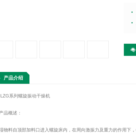
下，
时洁
行充
料达
产品介绍
G系列螺旋振动干燥机
品概述：
料自顶部加料口进入螺旋床内，在周向激振力及重力的作用下，