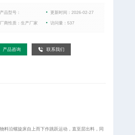
物料沿螺旋床自上而下作跳跃运动，直至层出料，同
净的热风由螺旋床底部进入，与分布在床上的物料进
产品型号：
更新时间：2026-02-27
分的传热和传质后，由顶部排湿口排出，从而使湿物
厂商性质：生产厂家
访问量：537
到了干燥的目的
产品咨询
联系我们
物料沿螺旋床自上而下作跳跃运动，直至层出料，同