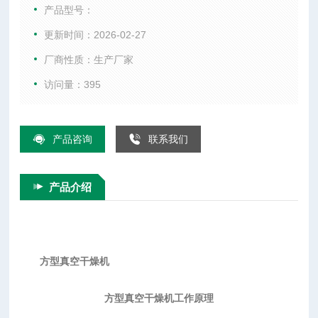
◎蒸发操作的热源可采用低压蒸汽或废热蒸汽。
产品型号：
◎蒸发器热损失少。
更新时间：2026-02-27
◎在干燥前可进行消毒处理，干燥过程中无任何不纯物污入，符
厂商性质：生产厂家
合GMP要求。
◎属于静态式真空干燥器．故干燥物料的形体不会损坏。
访问量：395
产品咨询
联系我们
产品介绍
方型真空干燥机
方型真空干燥机工作原理