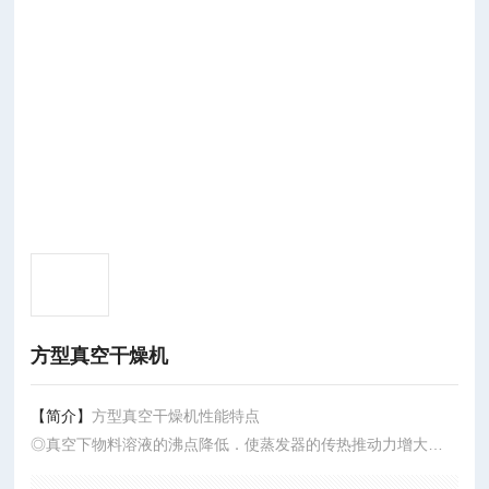
方型真空干燥机
【简介】
方型真空干燥机性能特点
◎真空下物料溶液的沸点降低．使蒸发器的传热推动力增大．因
此对一定的传热量可以节省蒸发器的传热面积。