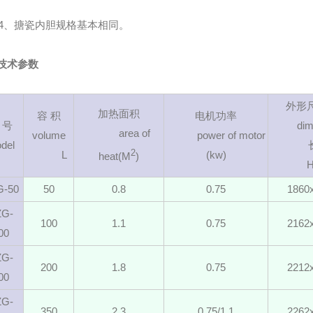
、搪瓷内胆规格基本相同。
术参数
外形尺寸
加热面积
容 积
电机功率
 号
dim
area of
volume
power of motor
del
长L
2
L
(kw)
heat(M
)
G-50
50
0.8
0.75
1860
ZG-
100
1.1
0.75
2162
00
ZG-
200
1.8
0.75
2212
00
ZG-
350
2.3
0.75/1.1
2262