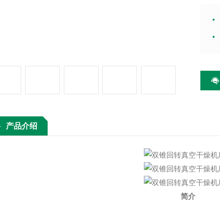
配套
以不
能全
同时
料，
物料
产品介绍
简介