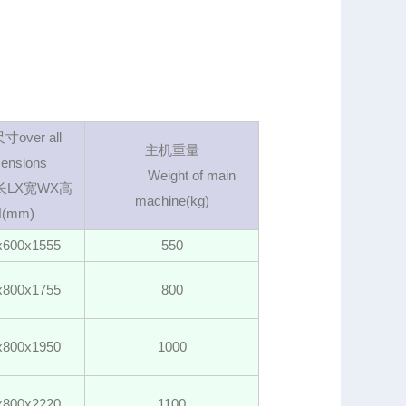
over all
主机重量
ensions
Weight of main
X宽WX高
machine(kg)
H(mm)
x600x1555
550
x800x1755
800
x800x1950
1000
x800x2220
1100