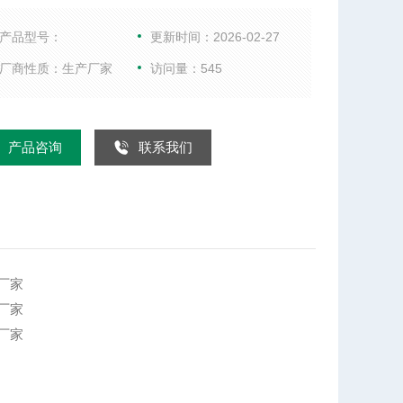
，组成真空干燥装置。（如不需回收溶剂，冷凝器可
用）本机设计先进，内部结构简单，清扫容易，物料
产品型号：
更新时间：2026-02-27
部排出，操作简便。能降低劳动强度改善工作环境。
厂商性质：生产厂家
访问量：545
因容器本身回转物料时物料亦转动但容器壁上不积
故传热系数较高，干燥速率大，不仅节约能源，而且
干燥均匀充分，质量好。
产品咨询
联系我们