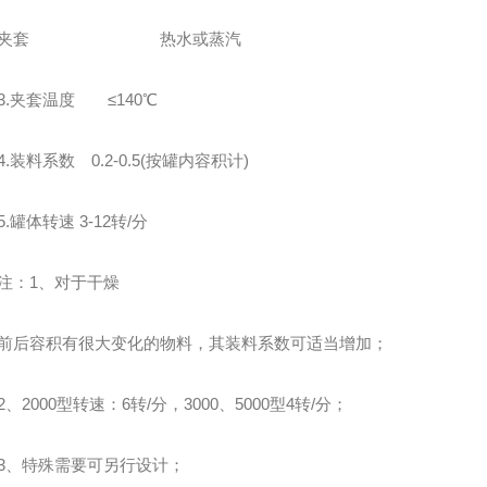
套 热水或蒸汽
夹套温度 ≤140℃
装料系数 0.2-0.5(按罐内容积计)
罐体转速 3-12转/分
：1、对于干燥
容积有很大变化的物料，其装料系数可适当增加；
2000型转速：6转/分，3000、5000型4转/分；
、特殊需要可另行设计；