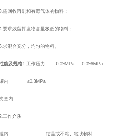
需回收溶剂和有毒气体的物料；
要求残留挥发物含量极低的物料；
求混合充分，均匀的物料。
性能及规格
1.工作压力 -0.09MPa -0.096MPa
内 ≤0.3MPa
套内
.工作介质
内 结晶或不粘、粒状物料