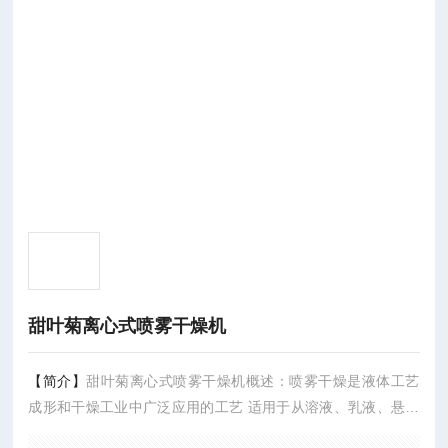
甜叶菊离心式喷雾干燥机
【简介】
甜叶菊离心式喷雾干燥机概述：喷雾干燥是液体工艺
成形和干燥工业中广泛应用的工艺 适用于从溶液、乳液、悬浮
液和可泵性糊状液体原料中生成粉状、颗粒状固体产品、因