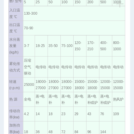
+
数/ 型号
5
25
50
100
150
200
500
1000
入口温
130-300
度 ℃
出口温
70-90
度 ℃
水分蒸
120-
170-
400-
800-
发量
3-7
18-25
35-50
75-100
150
210
500
1000
(kg/h)
压缩
雾化传
空气
电传动
电传动
电传动
电传动
电传动
电传动
电传动
动方式
驱动
转速
18000-
18000-
18000-
15000-
15000-
12000-
12000-
25000
(r.p.m)
27000
27000
27000
18000
18000
15000
15000
蒸+电
蒸+电
蒸+电
蒸+电
蒸+电
蒸+电
热 源
全电
热风炉
补
补
补
补
补或炉
补或炉
传动功
4.2
14
18
23
29
43
76
109
率(kw)
加热功
率(kw)
18
36
48
72
84
96
144