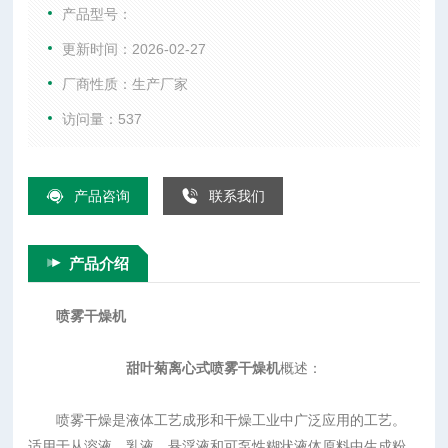
此，当成品的颗粒大小分布、残留水份含量、堆积密度和颗粒
产品型号：
形状必须符合精确的标准是，喷雾干燥是一道十分理想的工
更新时间：2026-02-27
艺。
厂商性质：生产厂家
访问量：537
产品咨询
联系我们
产品介绍
喷雾干燥机
甜叶菊
离心式喷雾干燥机
概述：
喷雾干燥是液体工艺成形和干燥工业中广泛应用的工艺。
适用于从溶液、乳液、悬浮液和可泵性糊状液体原料中生成粉