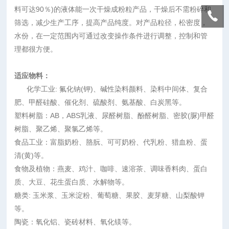
料可达90％)的液体能一次干燥成粉粒产品，干燥后不需粉碎和
筛选，减少生产工序，提高产品纯度。对产品粒径，松密度，
水份，在一定范围内可通过改变操作条件进行调整，控制和管
理都很方便。
适应物料：
化学工业: 氟化钠(钾)、碱性染料颜料、染料中间体、复合
肥、甲醛硅酸、催化剂、硫酸剂、氨基酸、白炭黑等。
塑料树脂：AB，ABS乳液、尿醛树脂、酚醛树脂、密胶(脲)甲醛
树脂、聚乙烯、聚氯乙烯等。
食品工业：富脂奶粉、胳朊、可可奶粉、代乳粉、猎血粉、蛋
清(黄)等。
食物及植物：燕麦、鸡汁、咖啡、速溶茶、调味香料肉、蛋白
质、大豆、花生蛋白质、水解物等。
糖类: 玉米浆、玉米淀粉、葡萄糖、果胶、麦芽糖、山梨酸钾
等。
陶瓷：氧化铝、瓷砖材料、氧化镁等。