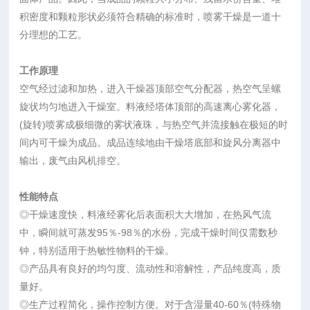
积密度和颗粒形状必须符合精确的标准时，喷雾干燥是一道十
分理想的工艺。
工作原理
空气经过滤和加热，进入干燥器顶部空气分配器，热空气呈螺
旋状均匀地进入干燥室。料液经塔体顶部的高速离心雾化器，
(旋转)喷雾成极细微的雾状液珠，与热空气并流接触在极短的时
间内可干燥为成品。成品连续地由干燥塔底部和旋风分离器中
输出，废气由风机排空。
性能特点
◎干燥速度快，料液经雾化后表面积大大增加，在热风气流
中，瞬间就可蒸发95％-98％的水份，完成干燥时间仅需数秒
钟，特别适用于热敏性物料的干燥。
◎产品具有良好的均匀度、流动性和溶解性，产品纯度高，质
量好。
◎生产过程简化，操作控制方便。对于含湿量40-60％(特殊物