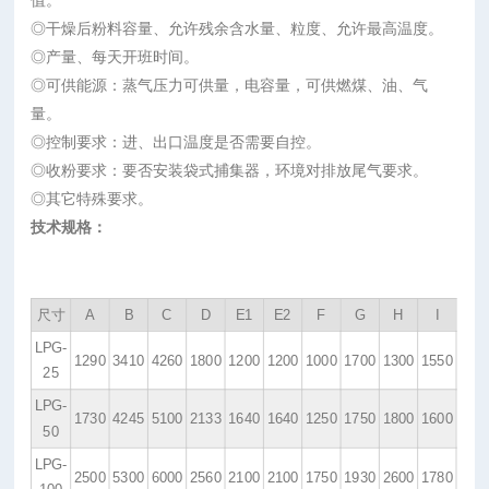
值。
◎干燥后粉料容量、允许残余含水量、粒度、允许最高温度。
◎产量、每天开班时间。
◎可供能源：蒸气压力可供量，电容量，可供燃煤、油、气
量。
◎控制要求：进、出口温度是否需要自控。
◎收粉要求：要否安装袋式捕集器，环境对排放尾气要求。
◎其它特殊要求。
技术规格：
尺寸
A
B
C
D
E1
E2
F
G
H
I
LPG-
1290
3410
4260
1800
1200
1200
1000
1700
1300
1550
25
LPG-
1730
4245
5100
2133
1640
1640
1250
1750
1800
1600
50
LPG-
2500
5300
6000
2560
2100
2100
1750
1930
2600
1780