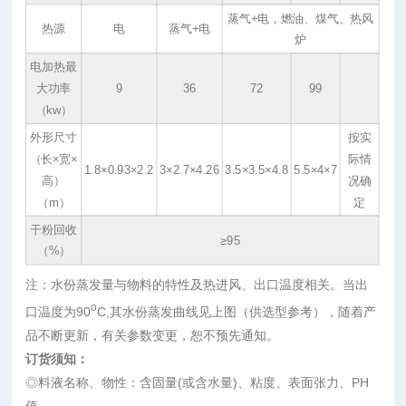
蒸气+电，燃油、煤气、热风
热源
电
蒸气+电
炉
电加热最
大功率
9
36
72
99
（kw）
外形尺寸
按实
（长×宽×
际情
1.8×0.93×2.2
3×2.7×4.26
3.5×3.5×4.8
5.5×4×7
高）
况确
（m）
定
干粉回收
≥95
（%）
注：水份蒸发量与物料的特性及热进风、出口温度相关。当出
o
口温度为90
C,其水份蒸发曲线见上图（供选型参考），随着产
品不断更新，有关参数变更，恕不预先通知。
订货须知：
◎料液名称、物性：含固量(或含水量)、粘度、表面张力、PH