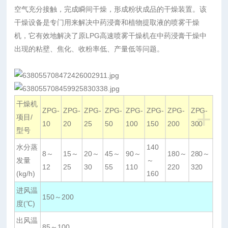
空气充分接触，完成瞬间干燥，形成粉状成品的干燥装置。该
干燥设备是专门用来解决中药浸膏和植物提取液的喷雾干燥
机，它有效地解决了原LPG高速喷雾干燥机在中药浸膏干燥中
出现的粘壁、焦化、收粉率低、产量低等问题。
干燥机
+
ZPG-
ZPG-
ZPG-
ZPG-
ZPG-
ZPG-
ZPG-
ZPG-
项目/
10
20
25
50
100
150
200
300
型号
水分蒸
140
8～
15～
20～
45～
90～
180～
280～
发量
～
12
25
30
55
110
220
320
(kg/h)
160
进风温
150～200
度(℃)
出风温
85～100