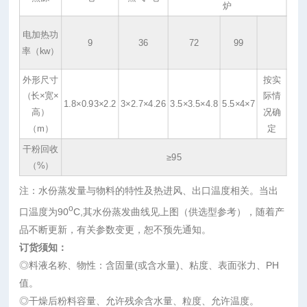
炉
电加热功
9
36
72
99
率（kw）
外形尺寸
按实
（长×宽×
际情
1.8×0.93×2.2
3×2.7×4.26
3.5×3.5×4.8
5.5×4×7
高）
况确
（m）
定
干粉回收
≥95
（%）
注：水份蒸发量与物料的特性及热进风、出口温度相关。当出
o
口温度为90
C,其水份蒸发曲线见上图（供选型参考），随着产
品不断更新，有关参数变更，恕不预先通知。
订货须知：
◎料液名称、物性：含固量(或含水量)、粘度、表面张力、PH
值。
◎干燥后粉料容量、允许残余含水量、粒度、允许温度。