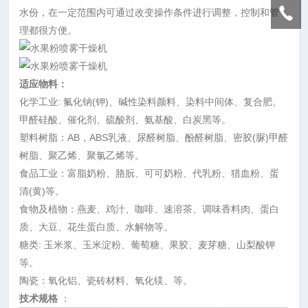
水份，在一定范围内可通过改变操作条件进行调整，控制和管
理都很方便。
适应物料：
化学工业: 氟化钠(钾)、碱性染料颜料、染料中间体、复合肥、
甲醛硅酸、催化剂、硫酸剂、氨基酸、白炭黑等。
塑料树脂：AB，ABS乳液、尿醛树脂、酚醛树脂、密胶(脲)甲醛
树脂、聚乙烯、聚氯乙烯等。
食品工业：富脂奶粉、胳朊、可可奶粉、代乳粉、猎血粉、蛋
清(黄)等。
食物及植物：燕麦、鸡汁、咖啡、速溶茶、调味香料肉、蛋白
质、大豆、花生蛋白质、水解物等。
糖类: 玉米浆、玉米淀粉、葡萄糖、果胶、麦芽糖、山梨酸钾
等。
陶瓷：氧化铝、瓷砖材料、氧化镁、等。
技术规格
：