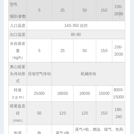
型号
200-
+
5
25
50
150
2000
项目/参数
入口温度
140-350 自控
出口温度
80-90
水份蒸发
200-
量
5
25
50
150
2000
（kg/h）
离心喷雾
头传动形
压缩空气传动
机械传动
式
转速
8000-
25000
18000
18000
15000
（r.p.m）
15000
喷雾盘直
180-
径
50
120
120
150
240
（mm）
蒸气+电，燃油、煤气、热风
热源
电
蒸气+电