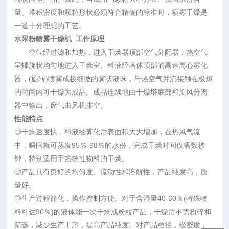
量、堆积密度和颗粒形状必须符合精确的标准时，喷雾干燥是
一道十分理想的工艺。
水果粉喷雾干燥机
工作原理
空气经过滤和加热，进入干燥器顶部空气分配器，热空气
呈螺旋状均匀地进入干燥室。料液经塔体顶部的高速离心雾化
器，(旋转)喷雾成极细微的雾状液珠，与热空气并流接触在极短
的时间内可干燥为成品。成品连续地由干燥塔底部和旋风分离
器中输出，废气由风机排空。
性能特点
◎干燥速度快，料液经雾化后表面积大大增加，在热风气流
中，瞬间就可蒸发95％-98％的水份，完成干燥时间仅需数秒
钟，特别适用于热敏性物料的干燥。
◎产品具有良好的均匀度、流动性和溶解性，产品纯度高，质
量好。
◎生产过程简化，操作控制方便。对于含湿量40-60％(特殊物
料可达90％)的液体能一次干燥成粉粒产品，干燥后不需粉碎和
筛选，减少生产工序，提高产品纯度。对产品粒径，松密度，