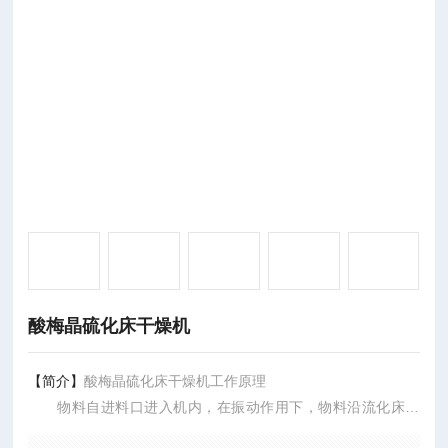
酸梅晶硫化床干燥机
【简介】
酸梅晶硫化床干燥机工作原理
物料自进料口进入机内，在振动作用下，物料沿流化床水
平方向抛掷向前连续运动，热风向上穿过流化床同待处理物料