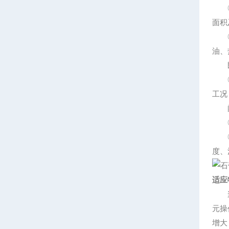
◎浆
面积
◎处
油、
既可
◎环
工况
闭
◎操
◎操
度、
适应
浆叶
元操
增大