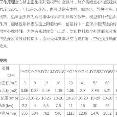
工作原理
空心轴上密集排列着楔型中空浆叶，热介质经空心轴流经浆
40℃到320℃，可以是水蒸汽，也可以是液体型：如热水、导热油
物料。热量损失仅为通过器体保温层向环境的散热。楔型浆叶传热面
作用，能够洗刷掉楔型面上附着物料，使运转中一直保持着清洁的传
根空心搅拌轴。壳体有密封端盖与上盖，防止物料粉尘外泄而充分发
介质通过旋转接头，流经壳体夹套及空心搅拌轴，空心搅拌轴依
效果。
规格
项目
JYG3
JYG9
JYG13
JYG18
JYG29
JYG41
JYG52
JYG68
J
型号
面积(m2)
3
9
13
18
29
41
52
68
容积(m3)
0.06
0.32
0.59
1.09
1.85
2.8
3.96
5.21
范围(rmp)
15-30
10-25
10-25
10-20
10-20
10-20
10-20
10-20
功率(kw)
2.2
4
5.5
7.5
11
15
30
45
宽A(mm)
306
584
762
940
1118
1296
1476
1652