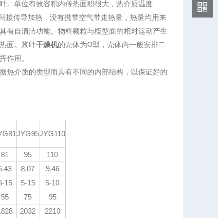
叶。单位有效容积内传热面积很大，热介质温度
等。间接传导加热，没有携带空气带走热量，热量均用来
具有自清洁功能。物料颗粒与楔型面的相对运动产生
热面。浆叶
干燥机
的壳体为Ω型，壳体内一般安排二
挥作用。
据热介质的类型而具有不同的内部结构，以保证好的
YG81
JYG95
JYG110
81
95
110
6.43
8.07
9.46
5-15
5-15
5-10
55
75
95
1828
2032
2210