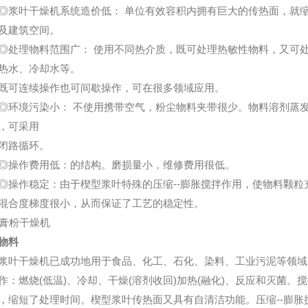
叶干燥机系统造价低： 单位有效容积内拥有巨大的传热面，就缩
及建筑空间。
理物料范围广： 使用不同热介质，既可处理热敏性物料，又可处
热水、冷却水等。
连续操作也可间歇操作，可在很多领域应用。
境污染小： 不使用携带空气，粉尘物料夹带很少。物料溶剂蒸发
，可采用
路循环。
作费用低：的结构。磨损量小，维修费用很低。
作稳定：由于楔型浆叶特殊的压缩--膨胀搅拌作用，使物料颗粒
混合度梯度很小，从而保证了工艺的稳定性。
物料
干燥机已成功地用于食品、化工、石化、染料、工业污泥等领域
作：燃烧(低温)、冷却、干燥(溶剂收回)加热(融化)、反应和灭菌
，缩短了处理时间。楔型浆叶传热面又具有自清洁功能。压缩--膨胀