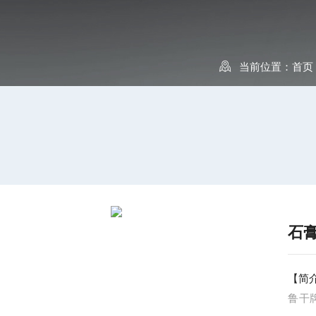
当前位置：
首页
石
【简
鲁干