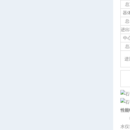
总
器体
总
进出
中心
总
进
性能
◎浆
水仅