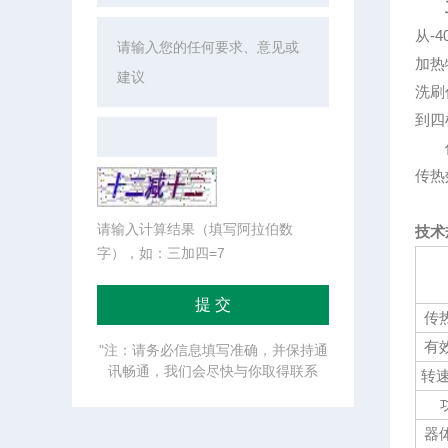
从-
加热
洗刷
到四
传热
传热
请输入计算结果（填写阿拉伯数
技术
字），如：三加四=7
传热
有效
"注：请务必信息填写准确，并保持通
讯畅通，我们会尽快与你取得联系
转速
器体