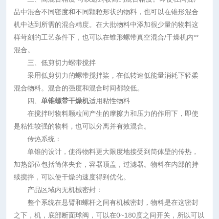
品中混合不同密度和不同颗粒形状的物料，也可以在锥形混合
机中达到所需的混合精度。在大批物料中添加很少量的物料这
样苛刻的工艺条件下，也可以在锥形螺带真空混合/干燥机内**
混合。
三、低剪切力螺带搅拌
采用低剪切力的螺带搅拌桨，在低转速低能量消耗下轻柔
混合物料。混合的强度和混合时间都较低。
四、
单锥螺带干燥机
适用粘性物料
在搅拌时物料颗粒间产生的摩擦力和压力的作用下，即使
是粘性较强的物料，也可以分离并有效混合。
传热系统：
单锥的设计，使得物料更大限度地接受到筒体壁的传热，
加热部位包括筒体夹套，容器顶盖，过滤器。物料在内部的持
续搅拌，可以使干燥的速度得到优化。
产品区域内无机械密封：
整个系统在悬臂和螺杆之间有机械密封，物料是在这密封
之下，机，底部断面球阀，可以在0~180度之间开关，所以可以