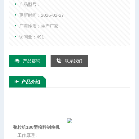
2，定子筛网由不锈钢加工而成，不易损坏。
产品型号：
3，粉碎刀与筛网间隙可调。
更新时间：2026-02-27
4，可处理粘性，树胶状，热和湿润物料。
厂商性质：生产厂家
适应物料：
1，干式、湿式颗粒均匀化、整粒。
访问量：491
2，团块物料的粉碎、整粒。
3，湿料制粒。
4，热敏性物料粉碎。
产品咨询
联系我们
产品介绍
整粒机180型粉料制粒机
工作原理：