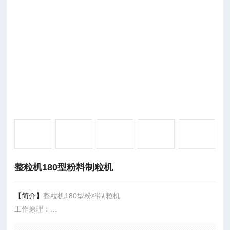
整粒机180型粉料制粒机
【简介】
整粒机180型粉料制粒机
工作原理：
1，工作时发热小．粉尘少。