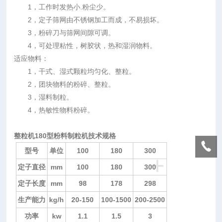
1，工作时发热小.粉尘少。
2，定子筛网由不锈钢加工而成，不易损坏。
3，粉碎刀与筛网间隙可调。
4，可处理粘性，树胶状，热和湿润物料。
适应物料：
1，干式、湿式颗粒均匀化、整粒。
2，团块物料的粉碎、整粒。
3，湿料制粒。
4，热敏性物料粉碎。
整粒机180型粉料制粒机
技术规格
型号
单位
100
180
300
+
定子直径
mm
100
180
300
定子长度
mm
98
178
298
生产能力
kg/h
20-150
100-1500
200-2500
功率
kw
1.1
1.5
3