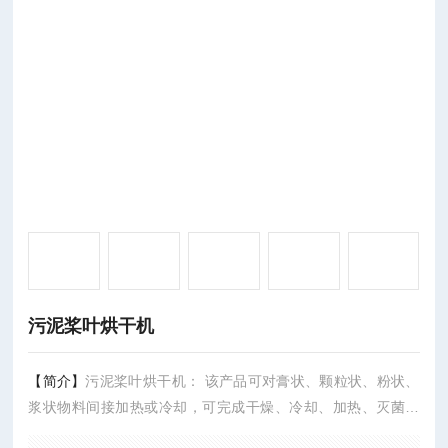
污泥桨叶烘干机
【简介】
污泥桨叶烘干机： 该产品可对膏状、颗粒状、粉状、
浆状物料间接加热或冷却，可完成干燥、冷却、加热、灭菌、
反应、低温燃烧等单元操作。设备中***楔型搅拌传热浆叶具有