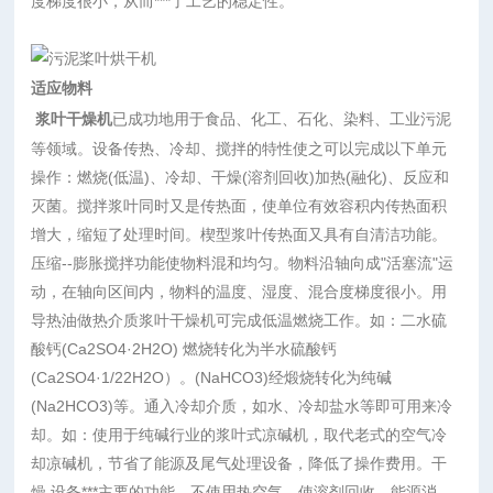
度梯度很小，从而***了工艺的稳定性。
适应物料
浆叶干燥机
已成功地用于食品、化工、石化、染料、工业污泥
等领域。设备传热、冷却、搅拌的特性使之可以完成以下单元
操作：燃烧(低温)、冷却、干燥(溶剂回收)加热(融化)、反应和
灭菌。搅拌浆叶同时又是传热面，使单位有效容积内传热面积
增大，缩短了处理时间。楔型浆叶传热面又具有自清洁功能。
压缩--膨胀搅拌功能使物料混和均匀。物料沿轴向成"活塞流"运
动，在轴向区间内，物料的温度、湿度、混合度梯度很小。用
导热油做热介质浆叶干燥机可完成低温燃烧工作。如：二水硫
酸钙(Ca2SO4·2H2O) 燃烧转化为半水硫酸钙
(Ca2SO4·1/22H2O）。(NaHCO3)经煅烧转化为纯碱
(Na2HCO3)等。通入冷却介质，如水、冷却盐水等即可用来冷
却。如：使用于纯碱行业的浆叶式凉碱机，取代老式的空气冷
却凉碱机，节省了能源及尾气处理设备，降低了操作费用。干
燥,设备***主要的功能，不使用热空气，使溶剂回收、能源消