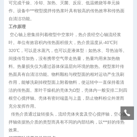
可完成干燥、冷却、加热、灭菌、反应、低温燃烧等单元操
作。设备中***楔型搅拌传热浆叶具有较高的传热效率和传热面
自清洁功能。
工作原理
空心轴上密集排列着楔型中空浆叶，热介质经空心轴流经浆
叶。单位有效容积内传热面积很大，热介质温度从-40℃到
320℃，可以是水蒸汽，也可以是液体型：如热水、导热油等。
间接传导加热，没有携带空气带走热量，热量均用来加热物
料。热量损失仅为通过器体保温层向环境的散热。楔型浆叶传
热面具有自清洁功能。物料颗粒与楔型面的相对运动产生洗刷
作用，能够洗刷掉楔型面上附着物料，使运转中一直保持着清
洁的传热面。浆叶干燥机的壳体为Ω型，壳体内一般安排二到四
根空心搅拌轴。壳体有密封端盖与上盖，防止物料粉尘外泄而
充分发挥作用。
传热介质通过旋转接头，流经壳体夹套及空心搅拌轴，空心搅
拌轴依据热介质的类型而具有不同的内部结构，以***好的传热
效果。