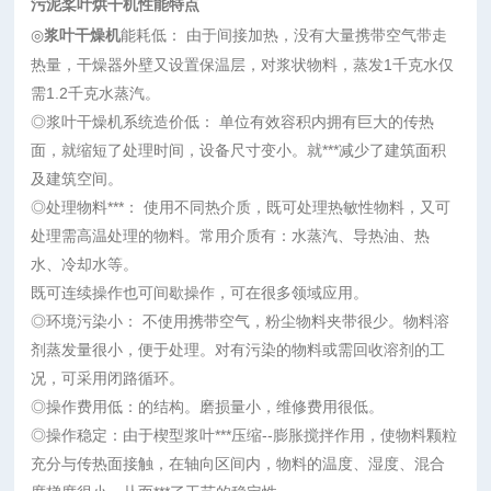
污泥桨叶烘干机
性能特点
◎
浆叶干燥机
能耗低： 由于间接加热，没有大量携带空气带走
热量，干燥器外壁又设置保温层，对浆状物料，蒸发1千克水仅
需1.2千克水蒸汽。
◎浆叶干燥机系统造价低： 单位有效容积内拥有巨大的传热
面，就缩短了处理时间，设备尺寸变小。就***减少了建筑面积
及建筑空间。
◎处理物料***： 使用不同热介质，既可处理热敏性物料，又可
处理需高温处理的物料。常用介质有：水蒸汽、导热油、热
水、冷却水等。
既可连续操作也可间歇操作，可在很多领域应用。
◎环境污染小： 不使用携带空气，粉尘物料夹带很少。物料溶
剂蒸发量很小，便于处理。对有污染的物料或需回收溶剂的工
况，可采用
闭路循环。
◎操作费用低：的结构。磨损量小，维修费用很低。
◎操作稳定：由于楔型浆叶***压缩--膨胀搅拌作用，使物料颗粒
充分与传热面接触，在轴向区间内，物料的温度、湿度、混合