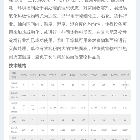
耗、环境控制处于易处理的理想状态。对需回收溶剂、易燃易
氧化热敏性物料尤为适应。已***用于精细化工、石化、染料行
业。轴向区间内，温度、湿度、混合度的均匀性，使得设备可
用来加热或融化，或进行一些固体物料反应。在复合肥及变性
淀粉行业均已成功使用。浆叶干燥机可用来对食物和面粉进行
灭菌处理。单位有效容积内大的加热面积，很快就将物料加热
到灭菌温度，避免了长时间加热而改变物料品质。
技术规格
项目
JYG3
JYG9
JYG13
JYG18
JYG29
JYG41
JYG52
JYG68
JYG81
JYG95
JYG110
型号
+
传热面
3
9
13
18
29
41
52
68
81
95
110
积(m2)
有效容
0.06
0.32
0.59
1.09
1.85
2.8
3.96
5.21
6.43
8.07
9.46
积(m3)
转速范
15-
10-
围
10-25
10-20
10-20
10-20
10-20
10-20
5-15
5-15
5-10
30
25
(rmp)
功率
2.2
4
5.5
7.5
11
15
30
45
55
75
95
(kw)
器体宽
306
584
762
940
1118
1296
1476
1652
1828
2032
2210
A(mm)
总宽
736
841
1066
1320
1474
1676
1854
2134
1186
2438
2668