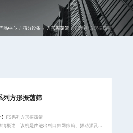
产品中心
/
筛分设备
/
方形振荡筛
/ FS系列方形振荡筛
S系列方形振荡筛
介】
FS系列方形振荡筛
详情概述 该机是由进出料口筛网筛箱、振动源及减