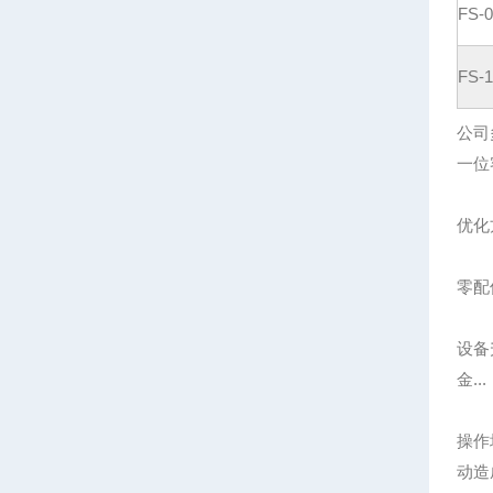
FS-0
FS-1
公司
一位
优化
零配
设备
金...
操作
动造