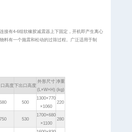
连接有4-6组软橡胶减震器上下固定，开机即产生离心
物料有一个抛震和松动的过筛过程。广泛适用于制
外形尺寸
净重
出口高度
下出口高度
(L×W×H)
(kg)
1300×770
680
500
220
×1060
1700×680
750
530
280
×1100
1600×830