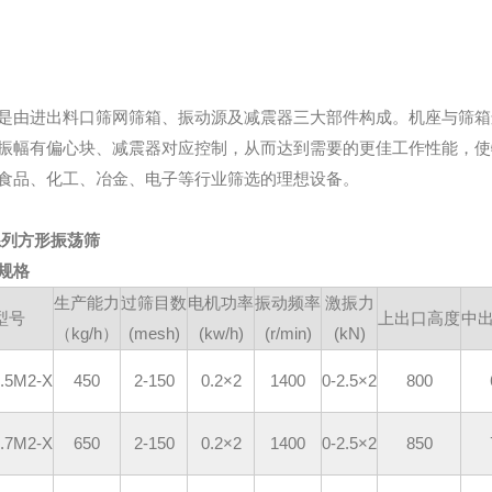
是由进出料口筛网筛箱、振动源及减震器三大部件构成。机座与筛箱
振幅有偏心块、减震器对应控制，从而达到需要的更佳工作性能，使
食品、化工、冶金、电子等行业筛选的理想设备。
系列方形振荡筛
规格
生产能力
过筛目数
电机功率
振动频率
激振力
型号
上出口高度
中
（kg/h）
(mesh)
(kw/h)
(r/min)
(kN)
.5M2-X
450
2-150
0.2×2
1400
0-2.5×2
800
.7M2-X
650
2-150
0.2×2
1400
0-2.5×2
850