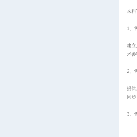
来料
1、
建立
术参
2、
提供
同步
3、