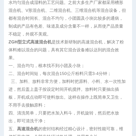
水均匀混合成湿料的工艺问题。之前大多生产厂家都采用槽形
混合机、V形混合机、二维混合机、三维混合机等混合设备，但
都有混合时间长、混合不均匀，小团圆及小块比较多的通病，
制成的产品有色差、味道及成分含量不一样，从而使产品质量
不稳定，外观不美观。
ZGH型
立式高速混合机
是技术新研制的高速混合机，解决了粉
体料难以混合的问题，具有其它混合设备难以达到的混合效
果。
一、混合均匀，根本找不到小团及小块；
二、混合时间短，每次混合150公斤粉料只需3-4分钟；
三、加料、放料非常方便，加料时把原料、小料、水一次性加
进，然后盖上盖子按设定时间开机搅拌。放料时只要抽出插
板，开机或点动即可使料
放出。这样在操作上既简单又卫生，
不用手去接触原料；
四、清洗简单，只要把水加入料斗，开机旋转，然后把水放
出，即可清洗干净；
五、
高速混合机
的密封结构经过精心设计，密封性能可靠，维