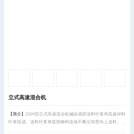
立式高速混合机
【简介】
ZGH型立式高速混合机械由底部送料叶浆和高速碎料
叶浆组成。送料叶浆将底部物料连续不断沿筒壁向上送料。高
速碎料叶浆将料叶浆送来的物料打碎。使物料循环形成旋涡