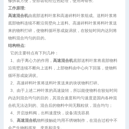
修拆装方便，全部齿轮经过热处理，使用寿命长.
工作原理:
高速混合机
由底部送料叶浆和高速碎料叶浆组成。送料叶浆将
底部物料连续不断沿筒壁向上送料。高速碎料叶浆将料叶浆送
来的物料
打碎，使物料循环形成旋涡状，在较短时间内达到将
物料混合均匀的目的。
结构特点:
它的主要特点有下列几种：
1、由于离心力的作用，
高速混合机
底部送料叶浆将底部物料
沿筒壁连续不断向上送料，上部物料由中心向下回落，使物料
循环形成旋涡状。
2、高速碎料叶浆将送料叶浆送来的块状物料
打碎。
3、由于上述二种叶浆的高速旋转，所以能使物料在较短时间
内达到混合均匀的目的，其混合速度和均匀速度是国内各种混
合机无法达到的、混合后的物料中间无颗粒状，混合均匀
；
4、开启放料阀，出料速度快，设备清洗容易
5、
高速混合机
物料接触处均用不绣钢制作，在混合过程中不
会产生物料挥发、变质和流失。