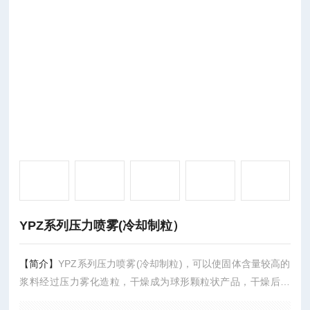
YPZ系列压力喷雾(冷却制粒）
【简介】
YPZ系列压力喷雾(冷却制粒)，可以使固体含量较高的
浆料经过压力雾化造粒，干燥成为球形颗粒状产品，干燥后成
品，自由流动性好，它能均匀而迅速地填满压膜