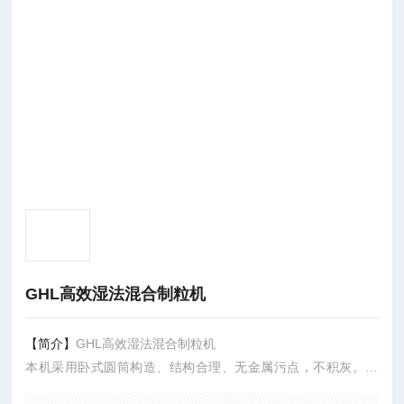
GHL高效湿法混合制粒机
【简介】
GHL高效湿法混合制粒机
本机采用卧式圆筒构造、结构合理、无金属污点，不积灰。充
气密封驱动轴，清洗时可切换成水。流态化造粒，成粒近似球