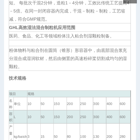
短。 每批次干混2分钟，造粒1－4分钟，工效比传统工艺提高4
－5倍。在同一封闭容器内完成，干混－制粒－制粒，工艺缩
减，符合GMP规范。
GHL高效湿法混合制粒机应用范围
医药、食品、化工等领域粉体注入粘合剂湿颗粒制备。
粉体物料与粘合剂在圆筒（锥形）形容器中，由底部混合浆充
分混合成湿润软材，然后由侧置的高速粉碎桨切割成均匀的湿
颗粒。
技术规格
项目
规格
名
单位
10
50
150
200
250
300
400
600
称
容
L
10
50
150
200
250
300
400
600
积
产
量
kg/batch
3
15
50
80
100
130
200
280
／