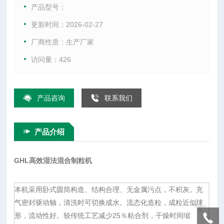
形，流动性好。较传统工艺减少25％粘合剂，干燥时间缩短。
产品型号：
每批次干混2分钟，造粒1－4分钟，工效比传统工艺提高4－5
更新时间：2026-02-27
倍。在同一封闭容器内完成，干混－制粒－制粒，工艺缩减，
厂商性质：生产厂家
符合GMP规范。
访问量：426
产品咨询
联系我们
产品介绍
GHL高效湿法混合制粒机
本机采用卧式圆筒构造、结构合理、无金属污点，不积灰。充
+
气密封驱动轴，清洗时可切换成水。流态化造粒，成粒近似球
形，流动性好。较传统工艺减少25％粘合剂，干燥时间缩