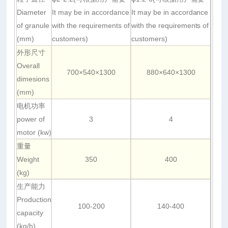
Diameter
It may be in accordance
It may be in accordance
of granule
with the requirements of
with the requirements of
(mm)
customers)
customers)
外形尺寸
Overall
700×540×1300
880×640×1300
dimesions
(mm)
电机功率
power of
3
4
motor (kw)
重量
Weight
350
400
(kg)
生产能力
Production
100-200
140-400
capacity
(kg/h)