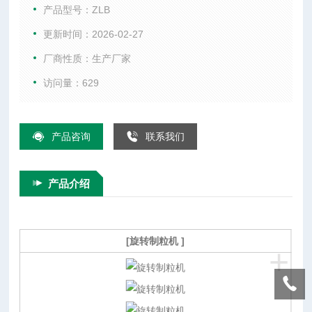
设备特点：
产品型号：ZLB
本机凡与物料接触总价均采用不锈钢制造，外型美观，结构合
更新时间：2026-02-27
理，制粒成型率高，颗粒美观，自动出料，避免人工出料千万
厂商性质：生产厂家
颗粒破损，并适合流水作业。
访问量：629
产品咨询
联系我们
产品介绍
[旋转制粒机 ]
+