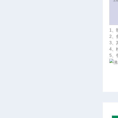
主
1、
2、
3、
4、
5、