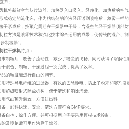
原理：
风机将新鲜空气从过滤器、加热器入口吸入。经净化、加热后的空气
形成稳定的流化床。作为粘结剂的溶液经压送到喷枪后，象雾一样的
粒子形成后，按预定周期在干燥器中干燥，含湿空气经干燥器顶部防
制粒方法是喷雾技术和流化技术综合运用的成果，使传统的混台、制
一步制粒器"。
制粒干燥机
特点：
粉末制粒后，改善了流动性，减少了粉尘的飞扬。同时获得了溶解性
由于混合、制粒、干燥过程一次完成，提高了效率。
产品的粒度能进行自由的调节。
采用特殊导电纤维的过滤器，有效的去除静电，防止了粉末和溶剂引
采用超级喷射式除尘机构，便于清洗和消除污染。
采用气缸顶升装置，方便进出料。
设备，卸料快速、安全、清洗方便符合GMP要求。
设备自控，操作方便。并可根据用户需要采用模糊技术控制。
去除及喷枪后可用作沸腾干燥器。