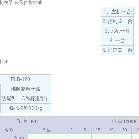
制粒器 装置供货组成
1、主机一台
2. 控制箱一台
3. 风机一台
4. 一台
5. 消声器一台
说明：
FLB-120
沸腾制粒干燥
防爆型（C为标准型）
每批投料120kg
项 目Item
机 型 model
名 称
单 位
3
5
15
30
60
1
容 积