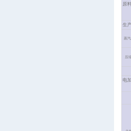
原
生
蒸汽s
压
电