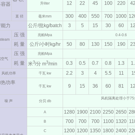
12
22
45
100
220
4
升liter
料容器
300
400
550
700
1000
12
直 径
毫米mm
产能力
公斤/批kg/batch
3
5
15
30
60
1
压 强
兆帕Mpa
0.4-0.6
team
耗 量
公斤/小时kg/hr
50
80
130
150
190
2
压 强
兆帕Mpa
缩空气
3
3
耗 量
0.3
0.5
0.7
0.8
1.3
1
米
/分 m
/min
2.2
3
4
5.5
11
1
风机功率
千瓦 kw
加热功率
9
15
36
60
81
1
千瓦 kw
风机隔离处理小于75
噪 声
分贝 db
1280
1900
2100
2250
2650
28
A
700
700
700
1100
1320
11
B
1200
1200
1350
1800
2400
22
C