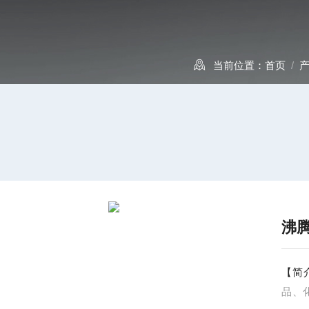
当前位置：
首页
/
沸
【简
品、