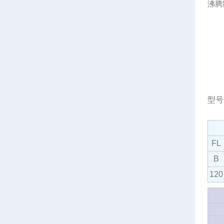
沸腾
型号
FL
B
120