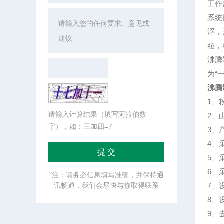
工作
系统
浮，
粒，
沸腾
为“
沸腾
1、
请输入计算结果（填写阿拉伯数
2、
字），如：三加四=7
3、
4、
5、
6、
"注：请务必信息填写准确，并保持通
讯畅通，我们会尽快与你取得联系
7、
8、
9、