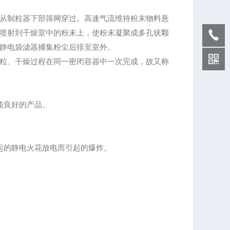
从制粒器下部筛网穿过。高速气流维持粉末物料悬
喷射到干燥室中的粉末上，使粉末凝聚成多孔状颗
静电袋滤器捕集粉尘后排至室外。
粒、干燥过程在同一密闭容器中一次完成，故又称
能良好的产品。
起的静电火花放电而引起的爆炸。