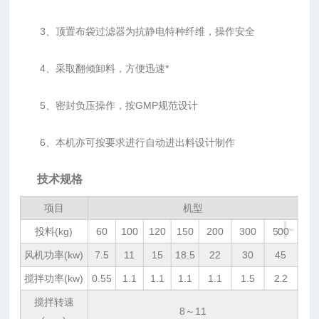
3、顶置布袋过滤器为抗静电特种纤维，操作安全
4、采取翻倾卸料，方便迅速*
5、密封负压操作，按GMP规范设计
6、本机亦可按要求进行自动进出料设计制作
技术规格
项目
机型
+
投料(kg)
60
100
120
150
200
300
500
风机功率(kw)
7.5
11
15
18.5
22
30
45
搅拌功率(kw)
0.55
1.1
1.1
1.1
1.1
1.5
2.2
搅拌转速
8～11