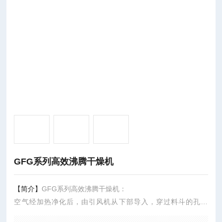
GFG系列高效沸腾干燥机
【简介】
GFG系列高效沸腾干燥机：
空气经加热净化后，由引风机从下部导入，穿过料斗的孔网
板。在工作室内，经搅拌和负压作用形成流态化，水份快速蒸