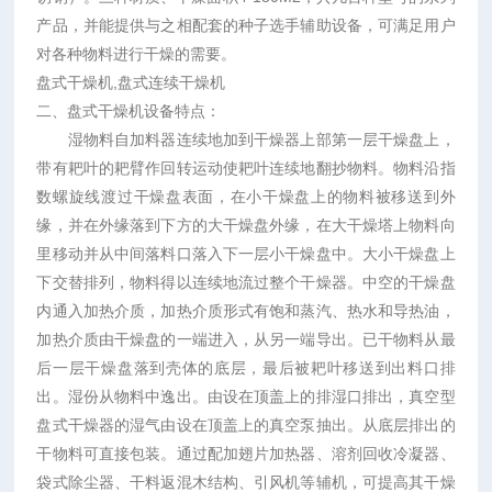
产品，并能提供与之相配套的种子选手辅助设备，可满足用户
对各种物料进行干燥的需要。
盘式干燥机,盘式连续干燥机
二、盘式干燥机设备特点：
湿物料自加料器连续地加到干燥器上部第一层干燥盘上，
带有耙叶的耙臂作回转运动使耙叶连续地翻抄物料。物料沿指
数螺旋线渡过干燥盘表面，在小干燥盘上的物料被移送到外
缘，并在外缘落到下方的大干燥盘外缘，在大干燥塔上物料向
里移动并从中间落料口落入下一层小干燥盘中。大小干燥盘上
下交替排列，物料得以连续地流过整个干燥器。中空的干燥盘
内通入加热介质，加热介质形式有饱和蒸汽、热水和导热油，
加热介质由干燥盘的一端进入，从另一端导出。已干物料从最
后一层干燥盘落到壳体的底层，最后被耙叶移送到出料口排
出。湿份从物料中逸出。由设在顶盖上的排湿口排出，真空型
盘式干燥器的湿气由设在顶盖上的真空泵抽出。从底层排出的
干物料可直接包装。通过配加翅片加热器、溶剂回收冷凝器、
袋式除尘器、干料返混木结构、引风机等辅机，可提高其干燥