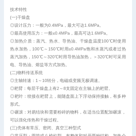
技术特性
(一)干燥盘
◎设计压力：一般为0.4MPa，最大可达1.6MPa。
◎最高使用压力：一般≤0.4MPa，最高可达1.6MPa。
◎加热介质：蒸汽、热水、导热油、干燥盘温度100℃时使用
热水加热，100℃～150℃时用≤0.4MPa饱和水蒸汽或者过热
蒸汽加热，150℃～320℃时用导热油加热，＞320℃时可采用
电、导热油、熔盐等方式加热。
(二)物料传送系统
◎主轴转速：1～10转分，电磁或变频无极调速。
◎耙臂：每层干燥盘上有2～8支固定在主轴上的耙臂。
◎耙叶：绞接在耙臂上，能随盘面上下浮动保持接触，有多种
形式。
◎碾滚：对易结块和需要粉碎的物料，在适当位置配加碾滚，
可以强化传热和干燥过程。
(三)壳体有常压、密闭、真空三种型式
◎常压型：圆筒或八棱柱型，有整体和对开两种结构。加热介