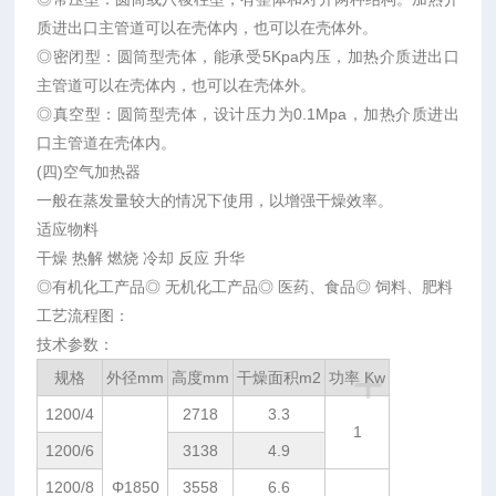
质进出口主管道可以在壳体内，也可以在壳体外。
◎密闭型：圆筒型壳体，能承受5Kpa内压，加热介质进出口
主管道可以在壳体内，也可以在壳体外。
◎真空型：圆筒型壳体，设计压力为0.1Mpa，加热介质进出
口主管道在壳体内。
(四)空气加热器
一般在蒸发量较大的情况下使用，以增强干燥效率。
适应物料
干燥 热解 燃烧 冷却 反应 升华
◎有机化工产品◎ 无机化工产品◎ 医药、食品◎ 饲料、肥料
工艺流程图：
技术参数：
+
规格
外径mm
高度mm
干燥面积m2
功率 Kw
1200/4
2718
3.3
1
1200/6
3138
4.9
1200/8
Φ1850
3558
6.6