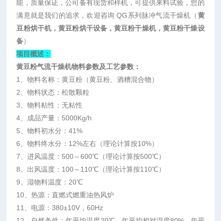
能
，质量保证，公司备有现货和样机，可提供来料试验，您的
满意就是我们的追求，欢迎咨询
QG
系列脉冲气流干燥机（
黄
豆粉烘干机，黄豆粉烘干设备，黄豆粉干燥机，黄豆粉干燥设
备
）
项目概述：
黄豆粉气流干燥机物料参数及工艺参数：
1
、物料名称：黄豆粉（黄豆粉、酒糟混合物）
2
、物料状态：松散颗粒
3
、物料粘性：无粘性
4
、成品产量：
5000Kg/h
5
、物料初水分：
41%
6
、物料终水分：
12%
左右（理论计算按
10%
）
7
、进风温度：
500
～
600℃
（理论计算按
500℃
）
8
、出风温度：
100
～
110℃
（理论计算按
110℃
）
9
、湿物料温度：
20℃
10
、热源：直燃式燃重油热风炉
11
、电源：
380±10V
，
60Hz
12
、自然条件：年平均温度
20℃
，年平均相对湿度
80%
，年平