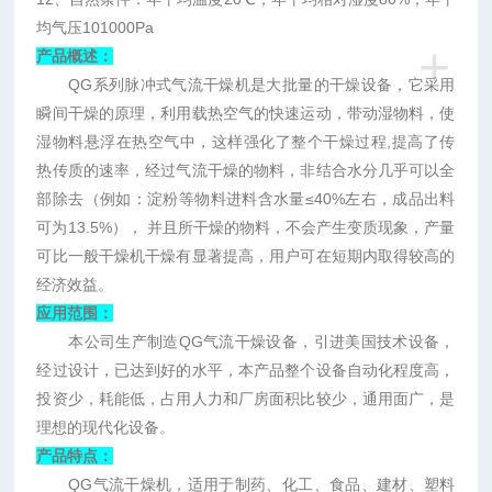
均气压
101000Pa
+
产品概述：
QG
系列脉冲式气流干燥机是大批量的干燥设备，它采用
瞬间干燥的原理，利用载热空气的快速运动，带动湿物料，使
湿物料悬浮在热空气中，这样强化了整个干燥过程
,
提高了传
热传质的速率，经过气流干燥的物料，非结合水分几乎可以全
部除去（例如：淀粉等物料进料含水量
≤40%
左右，成品出料
可为
13.5%
）， 并且所干燥的物料，不会产生变质现象，产量
可比一般干燥机干燥有显著提高，用户可在短期内取得较高的
经济效益。
应用范围：
本公司生产制造
QG
气流干燥设备，引进美国技术设备，
经过设计，已达到好的
水平，本产品整个设备自动化程度高，
投资少，耗能低，占用人力和厂房面积比较少，通用面广，是
理想的现代化设备。
产品特点：
QG
气流干燥机，适用于制药、化工、食品、建材、塑料