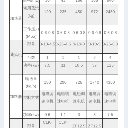
面积
(m2)
30
43
186
365
940
耗用蒸汽
120
235
450
972
2430
(kg)
加热器
工作压力
0.6-0.8
0.6-0.8
0.6-0.8
0.6-0.8
0.6-0.8
(Mpa)
型号
9-19-4.5
9-26-4.5
9-19-9
9-19-9
9-26-6.3
通风机
台数
1
1
1
2
4
功率
(kw)
7.5
11
18.5
37
125
输送量
150
290
725
1740
4350
(kg/h)
电磁调
电磁调
电磁调
电磁调
电磁调
加料器
控制方式
速电机
速电机
速电机
速电机
速电机
功率
(kw)
0.6
1.1
3
3
7.5
CLK-
CLK-
型号
ZF12.5
ZF12.5