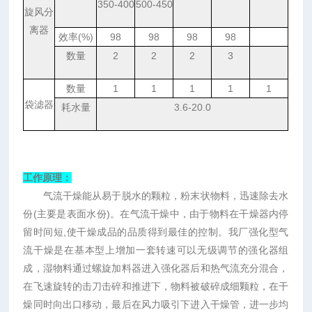
350-400
500-450
旋风分
离器
效率
(%)
98
98
98
98
数量
2
2
2
3
数量
1
1
1
1
1
袋滤器
耗水量
3.6-20.0
工作原理：
气流干燥能从易于脱水的颗粒，粉末状物料，迅速除去水
份
(
主要是表面水份
)
。在气流干燥中，由于物料在干燥器内停
留时间短
,
使干燥成品的品质得到最佳的控制。我厂强化型气
流干燥是在基本型上增加一套转速可以无级调节的强化器组
成，湿物料通过螺旋加料器进入强化器后和热气流充分混合，
在飞速旋转的击刀击碎和推进下，物料被破碎成细颗粒，在干
燥同时向出口移动，最后在风力吸引下进入干燥管，进一步均