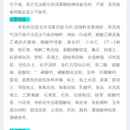
匀干燥。风力无法吸引的湿重颗粒继续被击碎、干燥、直至能
被风吸起进入干燥管。
主要用途：
本机特别适合含湿量比较大的
,
湿物料呈膏糊状，用其他
气流干燥方法无法干燥的物料，例如：白碳黑、醋酸乙烯及氯
乙烯的共聚物，醋酸纤维絮，催化剂、
C.M.C
、
CT—1
树
脂、锻石膏、电解二氧化锰、蒽醌磺酸铵盐、氟石、硅藻土、
硅胶催化剂、骨粉、高领土、
磺铵类药物、合成树脂、活性面
筋、活性白土、化学滤饼、金红石型钻白粉、癸二酸、硫酸
铜、硫酸铝、*、磷酸钙、磷酸酯化淀粉、染料、柠檬酸钙、
煤泥、面围形的面包加料米糠、粘土、粘土水泥、尿素、膨润
土、球形粘土、氢氧化铝、氢氧化钡、乳酸钙、食品、水洗高
领土、三聚氰酸、石膏桨、石灰、生物制品、碳黑、碳酸钙
浆、污泥渣、有机化学品硬脂酸铝、氧化铁、有机燃料、玉米
蛋白饲料、阴湿泥浆、云母粉、药剂、颜料、重铬酸钾纸浆、
酒糟渣等。