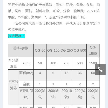
等行业的粉状物料的干燥除湿，例如：淀粉、鱼粉、食盐、酒
糟、饲料、面筋、塑料树脂、矿粉、煤粉、糖氯酸、
A·S·C
笨
甲酸、
2·3·
酸，
聚丙稀、*、焦亚*等多种物料的干燥。
我公司就气流干燥设备对外咨询，并代为设计制造非定型
气流干燥机。
技术规格：
QG-
规格
\\参数
QG-50
QG-100
QG-250
QG-500
1500
水分蒸
kg/h
50
100
250
500
1500
发量
面积
(m2)
4
6
18
36
60
空气过
台数
1
1
1
2
2
滤器
更换时间
200(滤
200(滤
200(滤
200(滤
200(滤
(h)
袋)
袋)
袋)
袋)
袋)